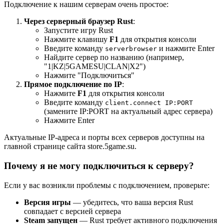
Подключение к нашим серверам очень простое:
Через серверный браузер Rust
:
Запустите игру Rust
Нажмите клавишу
F1
для открытия консоли
Введите команду
и нажмите Enter
serverbrowser
Найдите сервер по названию (например,
"1|KZ|5GAMESU|CLAN|X2")
Нажмите "Подключиться"
Прямое подключение по IP
:
Нажмите
F1
для открытия консоли
Введите команду
client.connect IP:PORT
(замените IP:PORT на актуальный адрес сервера)
Нажмите Enter
Актуальные IP-адреса и порты всех серверов доступны на
главной странице сайта store.5game.su.
Почему я не могу подключиться к серверу?
Если у вас возникли проблемы с подключением, проверьте:
Версия игры
— убедитесь, что ваша версия Rust
совпадает с версией сервера
Steam запущен
— Rust требует активного подключения