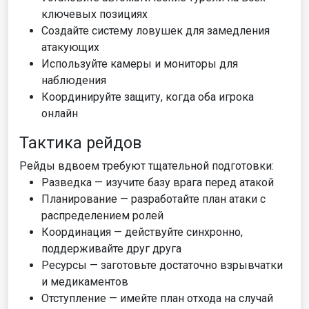
ключевых позициях
Создайте систему ловушек для замедления
атакующих
Используйте камеры и мониторы для
наблюдения
Координируйте защиту, когда оба игрока
онлайн
Тактика рейдов
Рейды вдвоем требуют тщательной подготовки:
Разведка — изучите базу врага перед атакой
Планирование — разработайте план атаки с
распределением ролей
Координация — действуйте синхронно,
поддерживайте друг друга
Ресурсы — заготовьте достаточно взрывчатки
и медикаментов
Отступление — имейте план отхода на случай