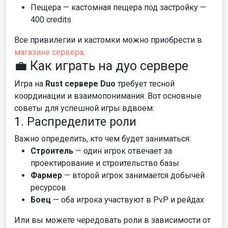
Пещера — кастомная пещера под застройку —
400 credits
Все привилегии и кастомки можно приобрести в
магазине сервера
.
💼 Как играть на дуо сервере
Игра на
Rust сервере Duo
требует тесной
координации и взаимопонимания. Вот основные
советы для успешной игры вдвоем:
1. Распределите роли
Важно определить, кто чем будет заниматься:
Строитель
— один игрок отвечает за
проектирование и строительство базы
Фармер
— второй игрок занимается добычей
ресурсов
Боец
— оба игрока участвуют в PvP и рейдах
Или вы можете чередовать роли в зависимости от