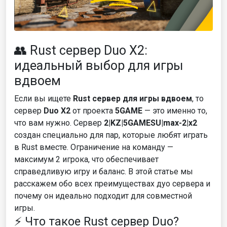
👥 Rust сервер Duo X2:
идеальный выбор для игры
вдвоем
Если вы ищете
Rust сервер для игры вдвоем
, то
сервер
Duo X2
от проекта
5GAME
— это именно то,
что вам нужно. Сервер
2|KZ|5GAMESU|max-2|x2
создан специально для пар, которые любят играть
в Rust вместе. Ограничение на команду —
максимум 2 игрока, что обеспечивает
справедливую игру и баланс. В этой статье мы
расскажем обо всех преимуществах дуо сервера и
почему он идеально подходит для совместной
игры.
⚡ Что такое Rust сервер Duo?