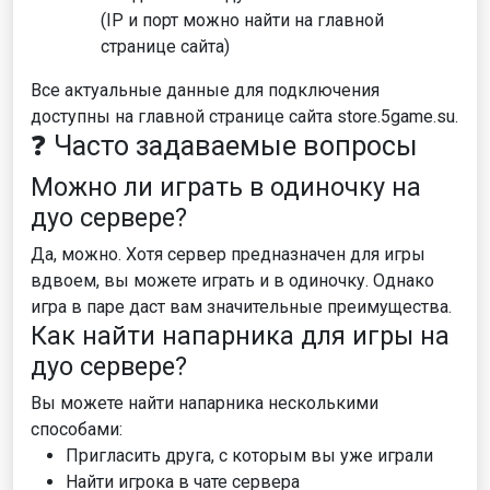
(IP и порт можно найти на главной
странице сайта)
Все актуальные данные для подключения
доступны на главной странице сайта store.5game.su.
❓ Часто задаваемые вопросы
Можно ли играть в одиночку на
дуо сервере?
Да, можно. Хотя сервер предназначен для игры
вдвоем, вы можете играть и в одиночку. Однако
игра в паре даст вам значительные преимущества.
Как найти напарника для игры на
дуо сервере?
Вы можете найти напарника несколькими
способами:
Пригласить друга, с которым вы уже играли
Найти игрока в чате сервера