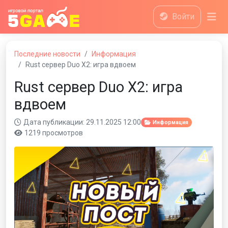
Войти
Последние новости
Информация
Rust сервер Duo X2: игра вдвоем
Rust сервер Duo X2: игра
вдвоем
Дата публикации: 29.11.2025 12:00
Информация
1219 просмотров