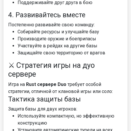
Поддерживайте друг друга в бою
4. Развивайтесь вместе
Постепенно развивайте свою команду:
Собирайте ресурсы и улучшайте базу
Производите оружие и боеприпасы
Участвуйте в рейдах на другие базы
Защищайте свою территорию от врагов
⚔️ Стратегия игры на дуо
сервере
Игра на
Rust сервере Duo
требует особой
стратегии, отличной от клановой игры или соло:
Тактика защиты базы
Защита базы для двух игроков:
Используйте компактную, но эффективную
конструкцию
Установите автоматические турели на всех