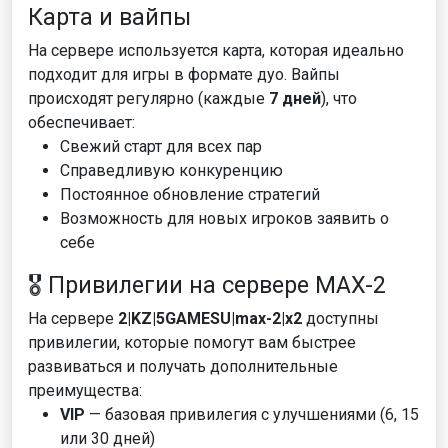
Карта и вайпы
На сервере используется карта, которая идеально
подходит для игры в формате дуо. Вайпы
происходят регулярно (каждые
7 дней
), что
обеспечивает:
Свежий старт для всех пар
Справедливую конкуренцию
Постоянное обновление стратегий
Возможность для новых игроков заявить о
себе
🎖️ Привилегии на сервере MAX-2
На сервере
2|KZ|5GAMESU|max-2|x2
доступны
привилегии, которые помогут вам быстрее
развиваться и получать дополнительные
преимущества:
VIP
— базовая привилегия с улучшениями (6, 15
или 30 дней)