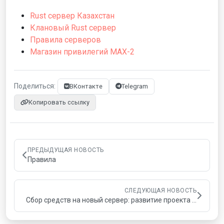
Rust сервер Казахстан
Клановый Rust сервер
Правила серверов
Магазин привилегий MAX-2
Поделиться:
ВКонтакте
Telegram
Копировать ссылку
ПРЕДЫДУЩАЯ НОВОСТЬ
Правила
СЛЕДУЮЩАЯ НОВОСТЬ
Сбор средств на новый сервер: развитие проекта …