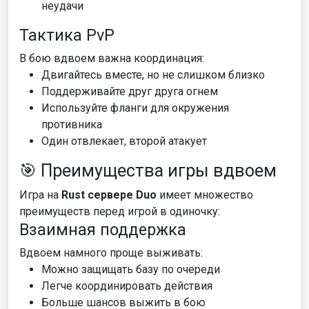
неудачи
Тактика PvP
В бою вдвоем важна координация:
Двигайтесь вместе, но не слишком близко
Поддерживайте друг друга огнем
Используйте фланги для окружения
противника
Один отвлекает, второй атакует
🎯 Преимущества игры вдвоем
Игра на
Rust сервере Duo
имеет множество
преимуществ перед игрой в одиночку:
Взаимная поддержка
Вдвоем намного проще выживать:
Можно защищать базу по очереди
Легче координировать действия
Больше шансов выжить в бою