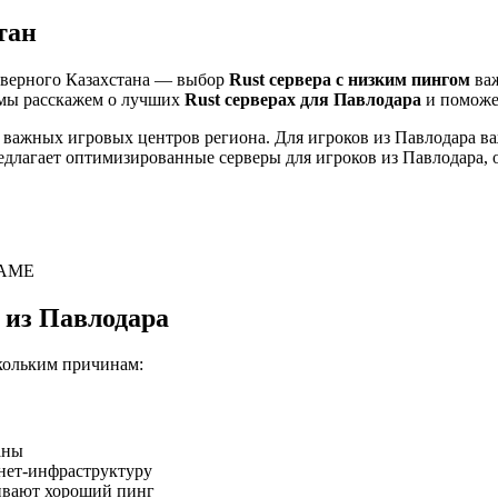
тан
еверного Казахстана — выбор
Rust сервера с низким пингом
важ
 мы расскажем о лучших
Rust серверах для Павлодара
и поможе
з важных игровых центров региона. Для игроков из Павлодара в
длагает оптимизированные серверы для игроков из Павлодара, 
5GAME
 из Павлодара
скольким причинам:
аны
рнет-инфраструктуру
чивают хороший пинг