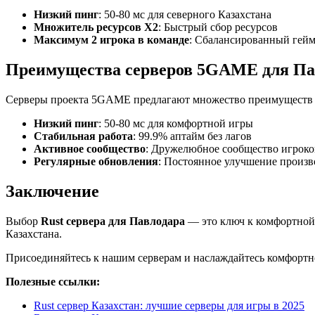
Низкий пинг
: 50-80 мс для северного Казахстана
Множитель ресурсов X2
: Быстрый сбор ресурсов
Максимум 2 игрока в команде
: Сбалансированный гей
Преимущества серверов 5GAME для Па
Серверы проекта 5GAME предлагают множество преимуществ д
Низкий пинг
: 50-80 мс для комфортной игры
Стабильная работа
: 99.9% аптайм без лагов
Активное сообщество
: Дружелюбное сообщество игроко
Регулярные обновления
: Постоянное улучшение произв
Заключение
Выбор
Rust сервера для Павлодара
— это ключ к комфортной 
Казахстана.
Присоединяйтесь к нашим серверам и наслаждайтесь комфортно
Полезные ссылки:
Rust сервер Казахстан: лучшие серверы для игры в 2025