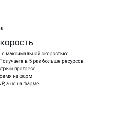
ик
скорость
 с максимальной скоростью:
 Получаете в 5 раз больше ресурсов
стрый прогресс
время на фарм
vP, а не на фарме