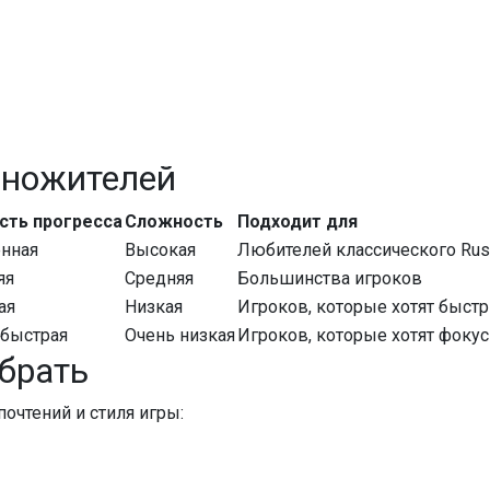
множителей
сть прогресса
Сложность
Подходит для
нная
Высокая
Любителей классического Rus
яя
Средняя
Большинства игроков
ая
Низкая
Игроков, которые хотят быст
 быстрая
Очень низкая
Игроков, которые хотят фокус
брать
очтений и стиля игры: