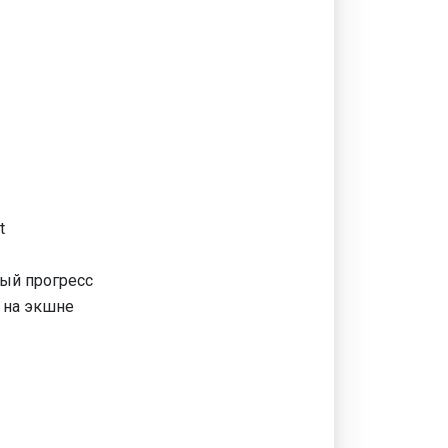
t
рый прогресс
 на экшне