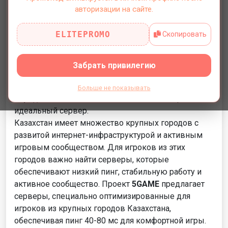
Для игроков из крупных городов Казахстана
авторизации на сайте.
выбор
Rust сервера с низким пингом
особенно
важен для комфортной игры. Крупные города,
ELITEPROMO
Скопировать
такие как Алматы, Астана, Шымкент, Караганда и
другие, имеют большое количество игроков, и для
них важно найти серверы, которые обеспечивают
Забрать привилегию
оптимальный игровой опыт. В этой статье мы
расскажем об обзоре
Rust серверов для крупных
Больше не показывать
городов Казахстана
и поможем вам выбрать
идеальный сервер.
Казахстан имеет множество крупных городов с
развитой интернет-инфраструктурой и активным
игровым сообществом. Для игроков из этих
городов важно найти серверы, которые
обеспечивают низкий пинг, стабильную работу и
активное сообщество. Проект
5GAME
предлагает
серверы, специально оптимизированные для
игроков из крупных городов Казахстана,
обеспечивая пинг 40-80 мс для комфортной игры.