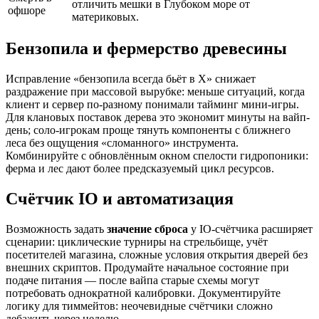
отличить мешки в Глубоком море от
офшоре
материковых.
Бензопила и фермерство древесины
Исправление «бензопила всегда бьёт в X» снижает
раздражение при массовой вырубке: меньше ситуаций, когда
клиент и сервер по-разному понимали тайминг мини-игры.
Для клановых поставок дерева это экономит минуты на вайп-
день; соло-игрокам проще тянуть компоненты с ближнего
леса без ощущения «сломанного» инструмента.
Комбинируйте с обновлённым окном спелости гидропоники:
ферма и лес дают более предсказуемый цикл ресурсов.
Счётчик IO и автоматизация
Возможность задать
значение сброса
у IO-счётчика расширяет
сценарии: циклические турниры на стрельбище, учёт
посетителей магазина, сложные условия открытия дверей без
внешних скриптов. Продумайте начальное состояние при
подаче питания — после вайпа старые схемы могут
потребовать однократной калибровки. Документируйте
логику для тиммейтов: неочевидные счётчики сложно
дебажить через неделю.