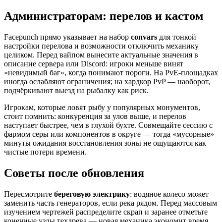
Администраторам: перелов и кастом
Facepunch прямо указывает на набор
convars
для тонкой
настройки перелова и возможности отключить механику
целиком. Перед вайпом вынесите актуальные значения в
описание сервера или Discord: игроки меньше винят
«невидимый баг», когда понимают пороги. На PvE-площадках
иногда ослабляют ограничения; на хардкор PvP — наоборот,
подчёркивают выезд на рыбалку как риск.
Игрокам, которые ловят рыбу у популярных монументов,
стоит помнить: конкуренция за улов выше, и перелов
наступает быстрее, чем в глухой бухте. Совмещайте сессию с
фармом серы или компонентов в округе — тогда «мусорные»
минуты ожидания восстановления зоны не ощущаются как
чистые потери времени.
Советы после обновления
Пересмотрите
береговую электрику
: водяное колесо может
заменить часть генераторов, если река рядом. Перед массовым
изучением чертежей распределите скрап и заранее отметьте
конечные узлы техдрева — новая механика экономит время,