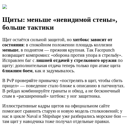
Щиты: меньше «невидимой стены»,
больше тактики
Щит остаётся сильной защитой, но
хитбокс зависит от
состояния
: в спокойном положении площадь коллизии
меньше
, в поднятом — прежняя крупная. Так Facepunch
возвращает компромисс «оборона против упора в стрельбу».
Исправлен баг с
лишней отдачей у стрелкового оружия
по
щиту: дополнительная отдача теперь только при атаке щита
ближним боем
, как и задумывалось.
В PvP проверяйте привычку «пострелять в щит, чтобы сбить
прицел» — поведение стало ближе к описанию в патчноутах.
В рейдах комбинируйте гранаты и обход, а не бесконечный
спам в «расширенный» хитбокс у ног защитника.
Иллюстративные кадры щитов на официальном сайте
помогают сравнить старую и новую модель столкновений; у
нас в цикле Naval и Shipshape уже разбирались морские бои —
там щит у наводчика тоже получал отдельные правки.