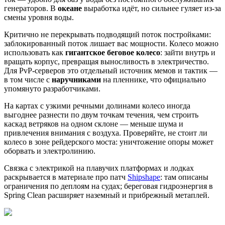
генераторов. В
океане
выработка идёт, но сильнее гуляет из-за
смены уровня воды.
Критично не перекрывать подводящий поток постройками:
заблокированный поток лишает вас мощности. Колесо можно
использовать как
гигантское беговое колесо
: зайти внутрь и
вращать корпус, превращая выносливость в электричество.
Для PvP-серверов это отдельный источник мемов и тактик —
в том числе с
наручниками
на пленнике, что официально
упомянуто разработчиками.
На картах с узкими речными долинами колесо иногда
выгоднее разнести по двум точкам течения, чем строить
каскад ветряков на одном склоне — меньше шума и
привлечения внимания с воздуха. Проверяйте, не стоит ли
колесо в зоне рейдерского моста: уничтожение опоры может
оборвать и электролинию.
Связка с электрикой на плавучих платформах и лодках
раскрывается в материале про патч
Shipshape
: там описаны
ограничения по деплоям на судах; береговая гидроэнергия в
Spring Clean расширяет наземный и прибрежный метаплей.