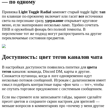
— по одному
Привязка
Light Toggle Radial
заменяет старый toggle light:
тап
по клавише по-прежнему включает или гасит
все
источники
света на персонаже сразу,
удержание
открывает круговое
меню, если экипировано несколько ламп. Удобно сочетать
ПНВ и оружейный фонарь без полной темноты. В
перспективе тот же подход могут распространить на другие
переключаемые состояния предметов.
Доступность: цвет тегов каналов чата
В настройках доступности появились пипетки для
цвета
тегов
каналов: команда, Discord DM, карты и другие.
Снижается путаница, когда в логе одновременно идут
несколько потоков сообщений. Игрокам с дальтонизмом имеет
смысл подобрать контрастные пары «фон чата — тег», чтобы
не спутать торговое предложение с системным сообщением.
Если вы стримите или записываете гайды, заранее сделайте
пресет цветов и сохраните скрин настроек для зрителей —
меньше вопросов в комментариях про «почему у меня другие