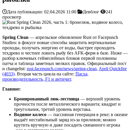
Дата публикации: 02.04.2026 11:00
Девблог
241
просмотр
Spring Clean
— апрельское обновление Rust от Facepunch
Studios: в фокусе новые способы защитить вертикальные
проходы, получать энергию от воды, быстрее проходить
техдрево и честнее ловить рыбу без AFK-ферм в базе. Ниже —
разбор ключевых геймплейных блоков первой половины
патча и таблица заметных мелких правок. Официальный пост
и changelist:
rust.facepunch.com/news/spring-clean
,
April Quickfire
(4033)
. Вторая часть цикла на сайте:
Пасха,
производительность, F1 и античит
.
Главное:
Бронированный люк-лестница
— верхний уровень
прочности после металлического варианта; квадрат и
треугольник, третий уровень верстака.
Водяное колесо
— пассивная генерация в реке; в океане
выдаёт нестабильный заряд из-за приливов; можно
крутить вручную и даже посадить связанного игрока