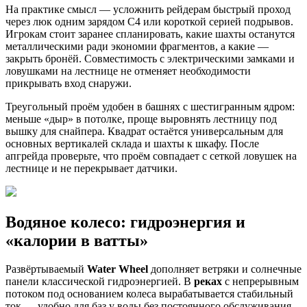
На практике смысл — усложнить рейдерам быстрый проход
через люк одним зарядом C4 или короткой серией подрывов.
Игрокам стоит заранее спланировать, какие шахты останутся
металлическими ради экономии фрагментов, а какие —
закрыть бронёй. Совместимость с электрическими замками и
ловушками на лестнице не отменяет необходимости
прикрывать вход снаружи.
Треугольный проём удобен в башнях с шестигранным ядром:
меньше «дыр» в потолке, проще выровнять лестницу под
вышку для снайпера. Квадрат остаётся универсальным для
основных вертикалей склада и шахты к шкафу. После
апгрейда проверьте, что проём совпадает с сеткой ловушек на
лестнице и не перекрывает датчики.
Водяное колесо: гидроэнергия и
«калории в ватты»
Развёртываемый
Water Wheel
дополняет ветряки и солнечные
панели классической гидроэнергией. В
реках
с непрерывным
потоком под основанием колеса вырабатывается стабильный
ток — удобно для баз у воды без постоянного обслуживания