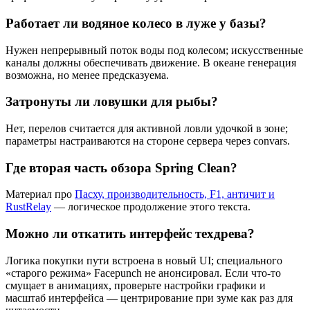
Работает ли водяное колесо в луже у базы?
Нужен непрерывный поток воды под колесом; искусственные
каналы должны обеспечивать движение. В океане генерация
возможна, но менее предсказуема.
Затронуты ли ловушки для рыбы?
Нет, перелов считается для активной ловли удочкой в зоне;
параметры настраиваются на стороне сервера через convars.
Где вторая часть обзора Spring Clean?
Материал про
Пасху, производительность, F1, античит и
RustRelay
— логическое продолжение этого текста.
Можно ли откатить интерфейс техдрева?
Логика покупки пути встроена в новый UI; специального
«старого режима» Facepunch не анонсировал. Если что-то
смущает в анимациях, проверьте настройки графики и
масштаб интерфейса — центрирование при зуме как раз для