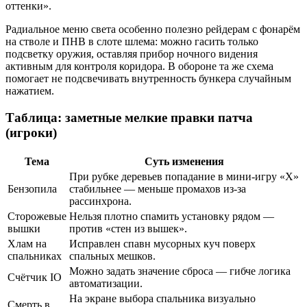
оттенки».
Радиальное меню света особенно полезно рейдерам с фонарём
на стволе и ПНВ в слоте шлема: можно гасить только
подсветку оружия, оставляя прибор ночного видения
активным для контроля коридора. В обороне та же схема
помогает не подсвечивать внутренность бункера случайным
нажатием.
Таблица: заметные мелкие правки патча
(игроки)
Тема
Суть изменения
При рубке деревьев попадание в мини-игру «X»
Бензопила
стабильнее — меньше промахов из-за
рассинхрона.
Сторожевые
Нельзя плотно спамить установку рядом —
вышки
против «стен из вышек».
Хлам на
Исправлен спавн мусорных куч поверх
спальниках
спальных мешков.
Можно задать значение сброса — гибче логика
Счётчик IO
автоматизации.
На экране выбора спальника визуально
Смерть в