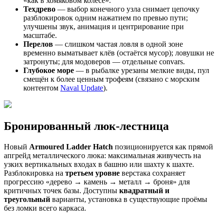
«как в хомяковом колесе».
Техдрево
— выбор конечного узла снимает цепочку
разблокировок одним нажатием по превью пути;
улучшены звук, анимация и центрирование при
масштабе.
Перелов
— слишком частая ловля в одной зоне
временно выматывает клёв (остаётся мусор); ловушки не
затронуты; для модоверов — отдельные convars.
Глубокое море
— в рыбалке урезаны мелкие виды, пул
смещён к более ценным трофеям (связано с морским
контентом
Naval Update
).
Бронированный люк-лестница
Новый
Armoured Ladder Hatch
позиционируется как прямой
апгрейд металлического люка: максимальная живучесть на
узких вертикальных входах в башню или шахту к шахте.
Разблокировка на
третьем уровне
верстака сохраняет
прогрессию «дерево → камень → металл → броня» для
критичных точек базы. Доступны
квадратный и
треугольный
варианты, установка в существующие проёмы
без ломки всего каркаса.