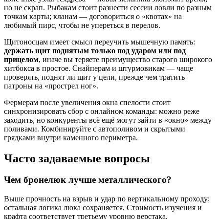
но не скрап. Рыбакам стоит разнести сессии ловли по разным
точкам карты; кланам — договориться о «квотах» на
любимый пирс, чтобы не упереться в перелов.
Щитоносцам имеет смысл переучить мышечную память:
держать щит поднятым только под ударом или под
прицелом
, иначе вы теряете преимущество старого широкого
хитбокса в простое. Снайперам и штурмовикам — чаще
проверять, поднят ли щит у цели, прежде чем тратить
патроны на «прострел ног».
Фермерам после увеличения окна спелости стоит
синхронизировать сбор с онлайном команды: можно реже
заходить, но конкуренты всё ещё могут зайти в «окно» между
поливами. Комбинируйте с автополивом и скрытыми
грядками внутри каменного периметра.
Часто задаваемые вопросы
Чем бронелюк лучше металлического?
Выше прочность на взрыв и удар по вертикальному проходу;
остальная логика люка сохраняется. Стоимость изучения и
крафта соответствует третьему уровню верстака.