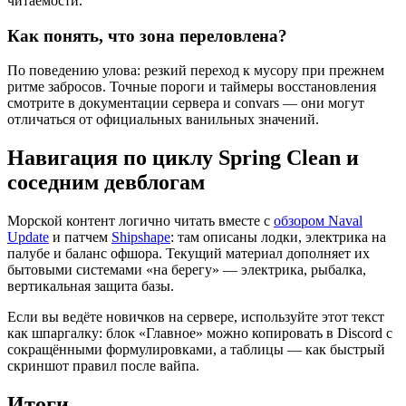
читаемости.
Как понять, что зона переловлена?
По поведению улова: резкий переход к мусору при прежнем
ритме забросов. Точные пороги и таймеры восстановления
смотрите в документации сервера и convars — они могут
отличаться от официальных ванильных значений.
Навигация по циклу Spring Clean и
соседним девблогам
Морской контент логично читать вместе с
обзором Naval
Update
и патчем
Shipshape
: там описаны лодки, электрика на
палубе и баланс офшора. Текущий материал дополняет их
бытовыми системами «на берегу» — электрика, рыбалка,
вертикальная защита базы.
Если вы ведёте новичков на сервере, используйте этот текст
как шпаргалку: блок «Главное» можно копировать в Discord с
сокращёнными формулировками, а таблицы — как быстрый
скриншот правил после вайпа.
Итоги