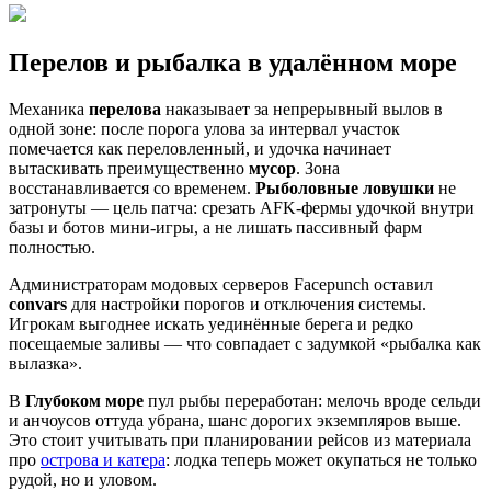
Перелов и рыбалка в удалённом море
Механика
перелова
наказывает за непрерывный вылов в
одной зоне: после порога улова за интервал участок
помечается как переловленный, и удочка начинает
вытаскивать преимущественно
мусор
. Зона
восстанавливается со временем.
Рыболовные ловушки
не
затронуты — цель патча: срезать AFK-фермы удочкой внутри
базы и ботов мини-игры, а не лишать пассивный фарм
полностью.
Администраторам модовых серверов Facepunch оставил
convars
для настройки порогов и отключения системы.
Игрокам выгоднее искать уединённые берега и редко
посещаемые заливы — что совпадает с задумкой «рыбалка как
вылазка».
В
Глубоком море
пул рыбы переработан: мелочь вроде сельди
и анчоусов оттуда убрана, шанс дорогих экземпляров выше.
Это стоит учитывать при планировании рейсов из материала
про
острова и катера
: лодка теперь может окупаться не только
рудой, но и уловом.