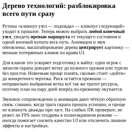
Дерево технологий: разблокировка
всего пути сразу
Рутина «кликнул узел — подождал — кликнул следующий»
уходит в прошлое. Теперь можно выбрать
любой конечный
узел
, увидеть
превью маршрута
от текущего состояния и
одной кнопкой купить весь путь. Анимация и звук
обновлены, масштабирование дерева
центрирует
картинку —
меньше потерянных кликов по краям UI.
Для кланов это ускоряет подготовку к вайпу: один игрок с
запасом скрапа доводит ветку до нужного оружия или турели
без простоя. Новичкам проще понять, сколько стоит «дойти»
до конкретного чертежа. Риск остаётся прежним —
неправильно выбранная ветка всё так же тратит ресурсы,
поэтому план на пару дней вперёд по-прежнему окупается.
Звуковое сопровождение и анимация дают чёткую обратную
связь: слышно, когда трата скрапа прошла успешно, и проще
не кликнуть дважды при лаге. На слабых ПК проверьте, не
режет ли FPS окно техдрева в полноэкранном режиме —
иногда помогает снизить качество UI или отключить лишние
эффекты в настройках.